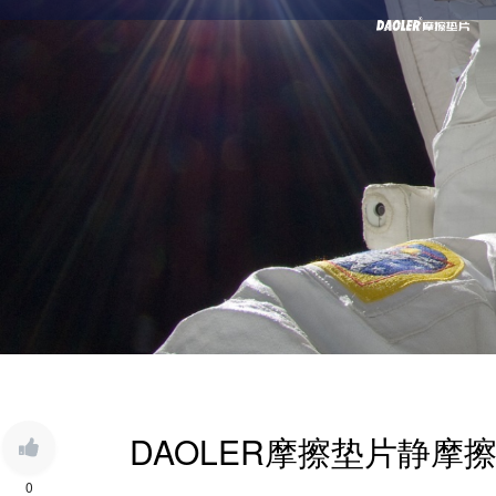
DAOLER摩擦垫片静摩
0