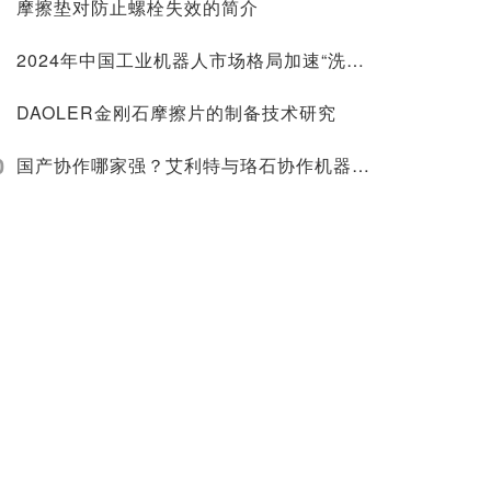
摩擦垫对防止螺栓失效的简介
2024年中国工业机器人市场格局加速“洗牌”，国产厂商份额突破52.3% | MIR DATABANK
DAOLER金刚石摩擦片的制备技术研究
0
国产协作哪家强？艾利特与珞石协作机器人开箱体验！