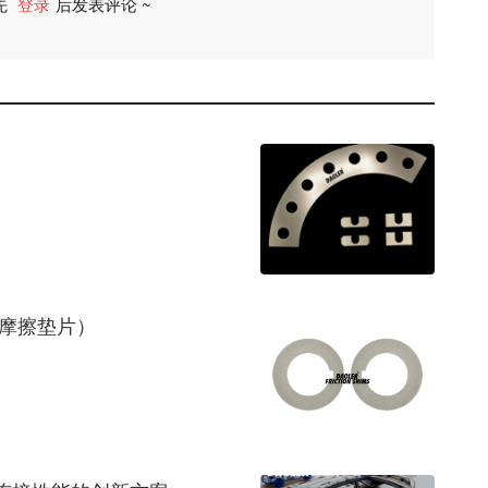
先
登录
后发表评论 ~
评论
LER高摩擦垫片）