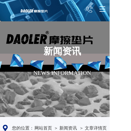
T
o
g
g
l
e
n
新闻资讯
a
v
i
g
NEWS INFORMATION
a
t
i
o
n
您的位置：
网站首页
＞ 新闻资讯
＞ 文章详情页